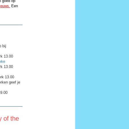
t goed op
ieuws.
Een
 bij
rk 13.00
eke
rk 13.00
erk 13.00
rken geef je
19.00
 of the