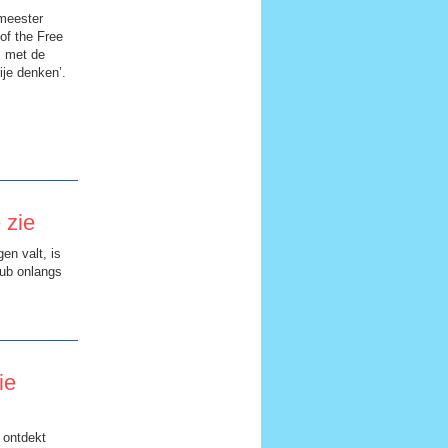
meester
f the Free
s met de
je denken’.
 zie
en valt, is
lub onlangs
ie
 ontdekt