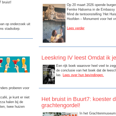
 bruist!
Op 20 maart 2026 opende burge
Femke Halsema in de Embassy o
Mind de tentoonstelling ‘Het Hui
Hoofden – Monument voor het vri
man op onderzoek uit
Lees verder
 ons stadsdorp.
Leeskring IV leest Omdat ik je
Een rijk boek waarover heel veel te zegg
de conclusie van het boek dat de leesc
las.
Lees over hun bevindingen.
nders proberen voor
café, je kunt er niet
Het bruist in Buurt7: koester d
zza halen bij de
grachtengordel!
ten, twee huizen
In het Grachtenmuseum