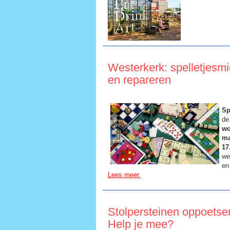
Westerkerk: spelletjesmi
en repareren
Sp
de
wo
ma
17
we
en
Lees meer.
Stolpersteinen oppoetse
Help je mee?