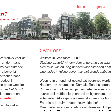
home
agenda
Over ons
orpNieuws voor de
Welkom in StadsdorpBuurt7
uli en de maand
StadsdorpBuurt7 wil een dorp in de stad zijn wa
svol verlokkende
zich thuis voelen, oog hebben voor elkaar en sa
merborrel bij
eigentijdse invulling geven aan het aloude nabuu
ttochtje naar
meedoen!
Woon je in of rond het gebied dat begrensd wordt
en op de website
Haarlemmer- houttuinen, Damrak, Raadhuisstraat
en van
Het bruist in
Prinsengracht? Dan ben je van harte welkom op 
informatie en
buurtborrel, koffie-inloop en andere bijeenkomste
s verder.
activiteiten. Alles georganiseerd door en voor bu
En er is altijd ruimte voor nieuwe ideeën!
e en Janneke.
Meer weten over ons stadsdorp? Neem een kijkje 