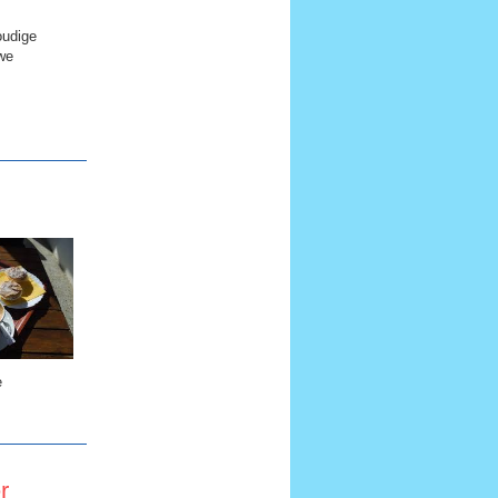
oudige
we
e
r