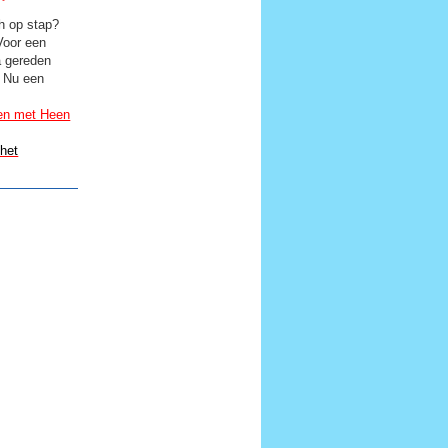
h op stap?
oor een
a gereden
. Nu een
gen met Heen
het