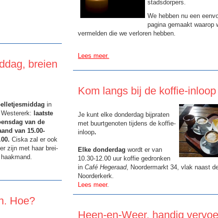
stadsdorpers.
We hebben nu een eenv
pagina gemaakt waarop 
vermelden die we verloren hebben.
Lees meer.
ddag, breien
Kom langs bij de koffie-inloop
elletjesmiddag
in
 Westererk:
laatste
Je kunt elke donderdag bijpraten
ensdag van de
met buurtgenoten tijdens de koffie-
and van 15.00-
inloop
.
.00.
Ciska zal er ook
er zijn met haar brei-
Elke donderdag
wordt er van
 haakmand.
10.30-12.00 uur koffie gedronken
in
Café Hegeraad
, Noordermarkt 34, vlak naast d
Noorderkerk.
Lees meer
.
n. Hoe?
Heen-en-Weer, handig vervoe