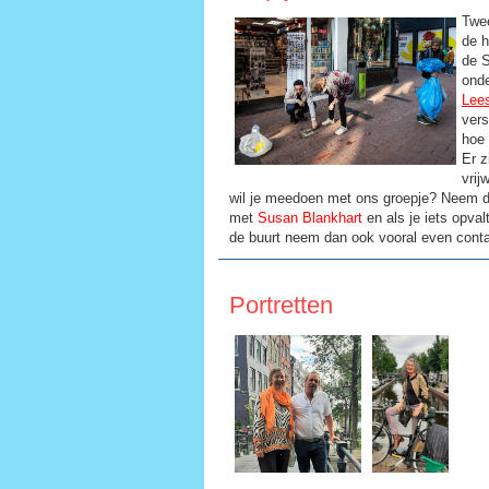
Twe
de h
de S
ond
Lees
vers
hoe 
Er z
vrij
wil je meedoen met ons groepje? Neem d
met
Susan Blankhart
en als je iets opval
de buurt neem dan ook vooral even conta
Portretten