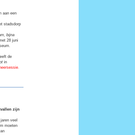
m aan een
t stadsdorp
m, bijna
 met 28 juni
useum.
eeft de
pt
in
neersessie.
vallen zijn
jaren veel
om moeten
van