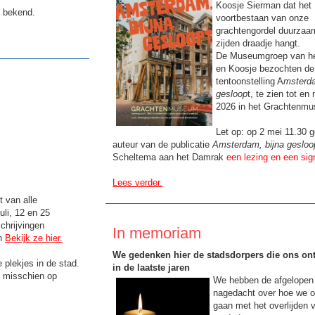
Koosje Sierman dat het
g bekend.
voortbestaan van onze
grachtengordel duurzaa
zijden draadje hangt.
De Museumgroep van he
en Koosje bezochten de
tentoonstelling A
msterda
gesloop
t, te zien tot en
2026 in het Grachtenm
Let op: op 2 mei 11.30 g
auteur van de publicatie
Amsterdam, bijna gesloo
Scheltema aan het Damrak
een lezing en een sig
Lees verder.
t van alle
li, 12 en 25
chrijvingen
In memoriam
en
Bekijk ze hier.
We gedenken hier de stadsdorpers die ons ont
 plekjes in de stad.
in de laatste jaren
e misschien op
We hebben de afgelopen 
nagedacht over hoe we 
gaan met het overlijden 