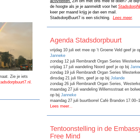
activiteiten.
Zin om met ons mee te doen? Je blijf
de hoogte als je je aanmeldt voor het
StadsdorpN
keer per maand krijg je dan een mail.
StadsdorpBuurt7 is een
stichting
.
Lees meer
.
Agenda Stadsdorpbuurt
vrijdag 10 juli eet mee op ’t Groene Veld geef je op
Janneke
zondag 12 juli Rembrandt Organ Series Westerke
vrijdag 17 juli wandeling Noord geef je op bij
Jann
zondag 19 juli Rembrandt Organ Series Westerke
maat. Zie je iets
dinsdag 21 juli film, geef je op bij
Jolande
adsdorpbuurt7.nl
.
zondag 26 juli Rembrandt Organ Series, Westerk
maandag 27 juli wandeling Willemsstraat en bolwe
op bij
Janneke
maandag 27 juli buurtborrel Café Brandon 17.00–
Lees meer...
Tentoonstelling in de Embassy
Free Mind