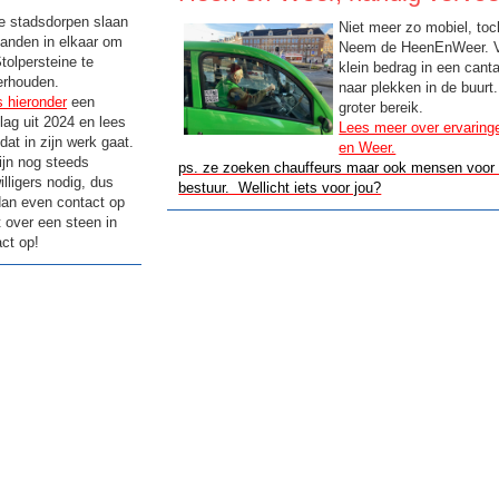
e stadsdorpen slaan
Niet meer zo mobiel, toc
anden in elkaar om
Neem de HeenEnWeer. V
tolpersteine te
klein bedrag in een cant
erhouden.
naar plekken in de buurt
 hieronder
een
groter bereik.
lag uit 2024 en lees
Lees meer over ervarin
dat in zijn werk gaat.
en Weer.
ijn nog steeds
ps. ze zoeken chauffeurs maar ook mensen voor 
willigers nodig, dus
bestuur. Wellicht iets voor jou?
an even contact op
t over een steen in
ct op!