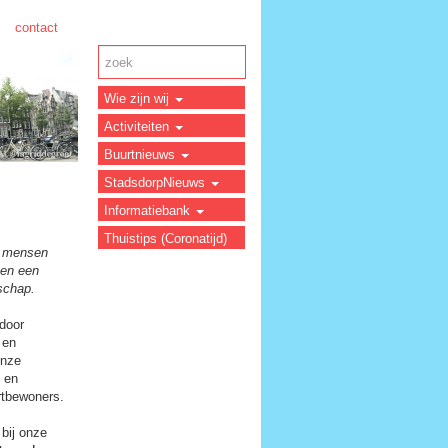
contact
Wie zijn wij
Activiteiten
Buurtnieuws
StadsdorpNieuws
Informatiebank
Thuistips (Coronatijd)
ar mensen
men een
rschap.
 door
 en
onze
n en
urtbewoners.
bij onze