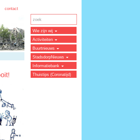
contact
Wie zijn wij
Activiteiten
Buurtnieuws
StadsdorpNieuws
Informatiebank
oit!
Thuistips (Coronatijd)