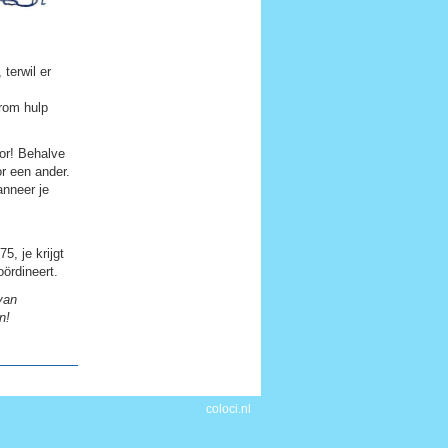
terwil er
arom hulp
or! Behalve
or een ander.
anneer je
5, je krijgt
oördineert.
van
n!
coloci.nl