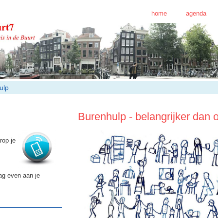
home
agenda
ulp
Burenhulp - belangrijker dan o
rop je
ag even aan je