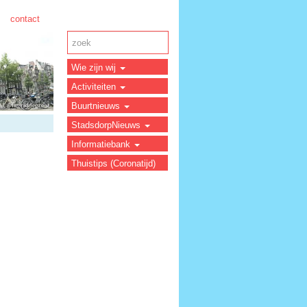
contact
Wie zijn wij
Activiteiten
Buurtnieuws
StadsdorpNieuws
Informatiebank
Thuistips (Coronatijd)