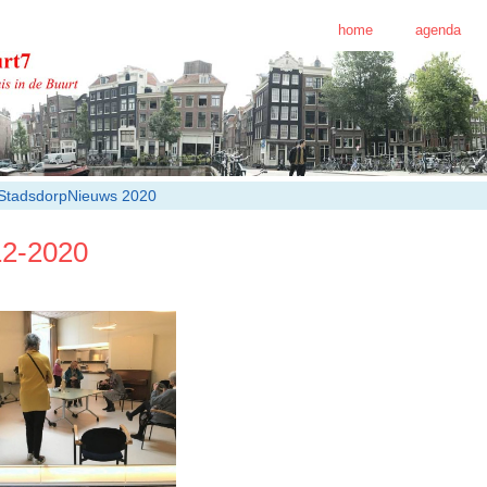
home
agenda
StadsdorpNieuws 2020
12-2020