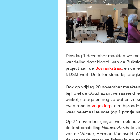
Dinsdag 1 december maakten we met 7 
wandeling door Noord, van de Buiksl
project aan de
Bosrankstraat
en de l
NDSM-werf. De teller stond bij terugk
Ook op vrijdag 20 november maakten 
bij hotel de Goudfazant verrassend te
winkel, garage en nog zo wat en ze s
even rond in
Vogeldorp
, een bijzonde
weer helemaal te voet (op 1 pontje na
Op 24 november gingen we, ook nu w
de tentoonstelling
Nieuwe Aarde
te zi
van de Wester, Herman Koetsveld. We
de renovatie groter en lichter is ge