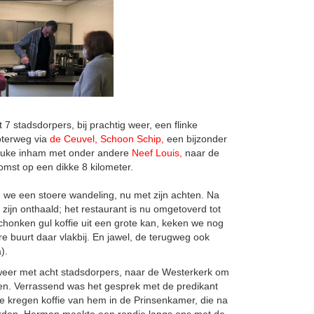
stadsdorpers, bij prachtig weer, een flinke
oterweg via
de Ceuvel
,
Schoon Schip
,
een bijzonder
euke inham met onder andere
Neef Louis
,
naar de
omst op een dikke 8 kilometer.
we een stoere wandeling, nu met zijn achten. Na
 zijn onthaald; het restaurant is nu omgetoverd tot
chonken gul koffie uit een grote kan, keken we nog
re buurt daar vlakbij. En jawel, de terugweg ook
).
eer met acht stadsdorpers, naar de Westerkerk om
en. Verrassend was het gesprek met de predikant
 kregen koffie van hem in de Prinsenkamer, die na
worden. Herman maakte een rondje langs ons met de