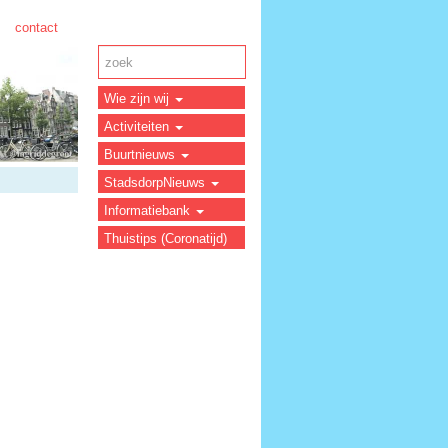
contact
Wie zijn wij
Activiteiten
Buurtnieuws
StadsdorpNieuws
Informatiebank
Thuistips (Coronatijd)