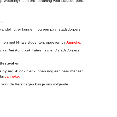
rp Wetering+, een onlinetraining voor stadsdorpers.
n:
andeling: er kunnen nog een paar stadsdorpers
omen met Nina’s studenten, opgeven bij
Janneke.
aar het Koninklijk Paleis, is met 8 stadsdorpers
tfestival
en
 by night
: ook hier kunnen nog een paar mensen
bij
Janneke
.
l voor de Kerstdagen kun je ons volgende