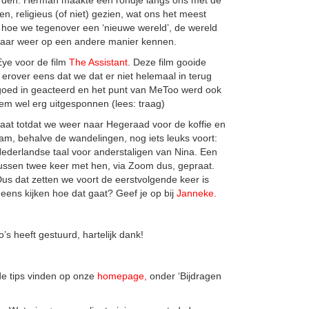
en, religieus (of niet) gezien, wat ons het meest
n hoe we tegenover een ‘nieuwe wereld’, de wereld
kaar weer op een andere manier kennen.
ye voor de film
The Assistant
. Deze film gooide
erover eens dat we dat er niet helemaal in terug
 goed in geacteerd en het punt van MeToo werd ook
em wel erg uitgesponnen (lees: traag)
gaat totdat we weer naar Hegeraad voor de koffie en
am, behalve de wandelingen, nog iets leuks voort:
ederlandse taal voor anderstaligen van Nina. Een
tussen twee keer met hen, via Zoom dus, gepraat.
Dus dat zetten we voort de eerstvolgende keer is
k eens kijken hoe dat gaat? Geef je op bij
Janneke
.
’s heeft gestuurd, hartelijk dank!
de tips vinden op onze
homepage
,
onder ‘Bijdragen