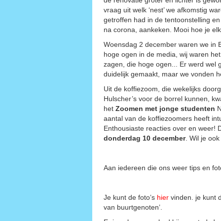
vraag uit welk ‘nest’ we afkomstig war
getroffen had in de tentoonstelling e
na corona, aankeken. Mooi hoe je el
Woensdag 2 december waren we in E
hoge ogen in de media, wij waren het 
zagen, die hoge ogen... Er werd wel
duidelijk gemaakt, maar we vonden h
Uit de koffiezoom, die wekelijks door
Hulscher’s voor de borrel kunnen, kw
het
Zoomen met jonge studenten
N
aantal van de koffiezoomers heeft in
Enthousiaste reacties over en weer! 
donderdag 10 december
. Wil je oo
Aan iedereen die ons weer tips en foto
Je kunt de foto’s
hier
vinden. je kunt 
van buurtgenoten’.