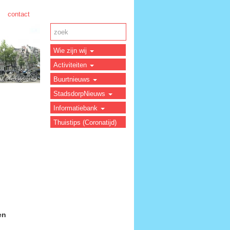
contact
Wie zijn wij
Activiteiten
Buurtnieuws
StadsdorpNieuws
Informatiebank
Thuistips (Coronatijd)
en