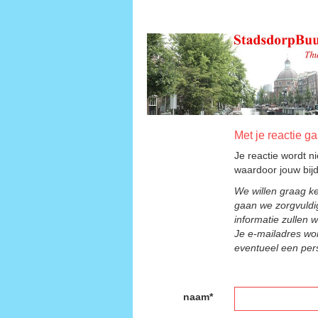
Met je reactie g
Je reactie wordt n
waardoor jouw bijdr
We willen graag k
gaan we zorgvuldi
informatie zullen 
Je e-mailadres wor
eventueel een pers
naam*