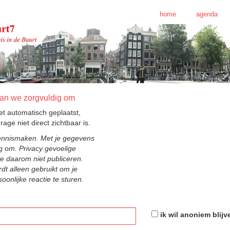
home
agenda
aan we zorgvuldig om
iet automatisch geplaatst,
age niet direct zichtbaar is.
ennismaken. Met je gegevens
g om. Privacy gevoelige
we daarom niet publiceren.
dt alleen gebruikt om je
oonlijke reactie te sturen.
ik wil anoniem blijv