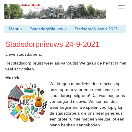
Toggl
navig
Menu
StadsdorpNieuws
StadsdorpNieuws 2021
Stadsdorpnieuws 24-9-2021
Lieve stadsdorpers,
Het stadsdorp bruist weer als vanouds! We gaan de herfst in met
veel activiteiten.
Muziek
We kregen maar liefst drie reacties op
onze oproep voor een ruimte voor de
stadsdorpspeelgroep! Dat was nog eens
verheugend nieuws. We kunnen dus
weer beginnen; we spelen voorlopig bij
de stadsdorpers die ons heel genereus
een grote ruimte met een vleugel of een
piano hebben aangeboden.