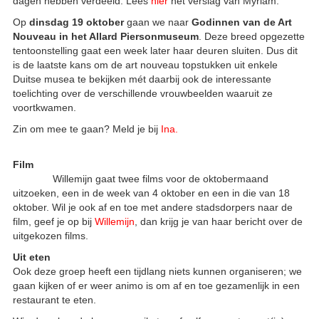
dagen hebben verdeeld. Lees
hier
het verslag van Myriam.
Op
dinsdag 19 oktober
gaan we naar
Godinnen van de Art
Nouveau in het Allard Piersonmuseum
. Deze breed opgezette
tentoonstelling gaat een week later haar deuren sluiten. Dus dit
is de laatste kans om de art nouveau topstukken uit enkele
Duitse musea te bekijken mét daarbij ook de interessante
toelichting over de verschillende vrouwbeelden waaruit ze
voortkwamen.
Zin om mee te gaan? Meld je bij
Ina
.
Film
Willemijn gaat twee films voor de oktobermaand
uitzoeken, een in de week van 4 oktober en een in die van 18
oktober. Wil je ook af en toe met andere stadsdorpers naar de
film, geef je op bij
Willemijn
, dan krijg je van haar bericht over de
uitgekozen films.
Uit eten
Ook deze groep heeft een tijdlang niets kunnen organiseren; we
gaan kijken of er weer animo is om af en toe gezamenlijk in een
restaurant te eten.