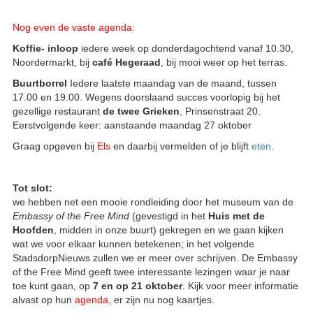
Nog even de vaste agenda:
Koffie- inloop
iedere week op donderdagochtend vanaf 10.30,
Noordermarkt, bij
café Hegeraad
, bij mooi weer op het terras.
Buurtborrel
Iedere laatste maandag van de maand, tussen
17.00 en 19.00. Wegens doorslaand succes voorlopig bij het
gezellige restaurant
de twee Grieken
, Prinsenstraat 20.
Eerstvolgende keer: aanstaande maandag 27 oktober
Graag opgeven bij
Els
en daarbij vermelden of je blijft
eten
.
Tot slot:
we hebben net een mooie rondleiding door het museum van de
Embassy of the Free Mind
(gevestigd in het
Huis met de
Hoofden
, midden in onze buurt) gekregen en we gaan kijken
wat we voor elkaar kunnen betekenen; in het volgende
StadsdorpNieuws zullen we er meer over schrijven. De Embassy
of the Free Mind geeft twee interessante lezingen waar je naar
toe kunt gaan, op
7 en op 21 oktober
. Kijk voor meer informatie
alvast op hun
agenda
,
er zijn nu nog kaartjes.