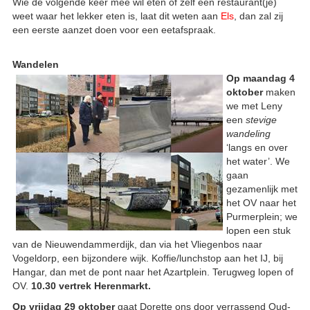
Wie de volgende keer mee wil eten of zelf een restaurant(je)
weet waar het lekker eten is, laat dit weten aan
Els
, dan zal zij
een eerste aanzet doen voor een eetafspraak.
Wandelen
Op maandag 4
oktober
maken
we met Leny
een
stevige
wandeling
‘langs en over
het water’. We
gaan
gezamenlijk met
het OV naar het
Purmerplein; we
lopen een stuk
van de Nieuwendammerdijk, dan via het Vliegenbos naar
Vogeldorp, een bijzondere wijk. Koffie/lunchstop aan het IJ, bij
Hangar, dan met de pont naar het Azartplein. Terugweg lopen of
OV.
10.30 vertrek Herenmarkt.
Op vrijdag 29 oktober
gaat Dorette ons door verrassend Oud-