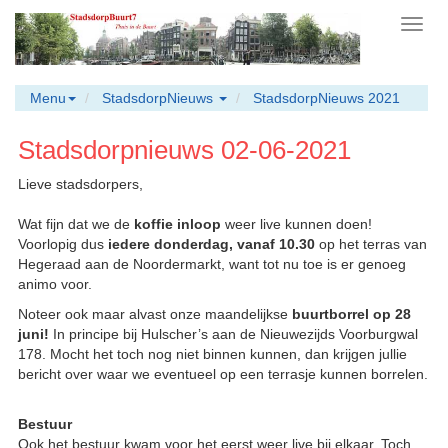
Toggl
navig
Menu
StadsdorpNieuws
StadsdorpNieuws 2021
Stadsdorpnieuws 02-06-2021
Lieve stadsdorpers,
Wat fijn dat we de
koffie inloop
weer live kunnen doen!
Voorlopig dus
iedere donderdag, vanaf 10.30
op het terras van
Hegeraad aan de Noordermarkt, want tot nu toe is er genoeg
animo voor.
Noteer ook maar alvast onze maandelijkse
buurtborrel op 28
juni!
In principe bij Hulscher’s aan de Nieuwezijds Voorburgwal
178. Mocht het toch nog niet binnen kunnen, dan krijgen jullie
bericht over waar we eventueel op een terrasje kunnen borrelen.
Bestuur
Ook het bestuur kwam voor het eerst weer live bij elkaar. Toch