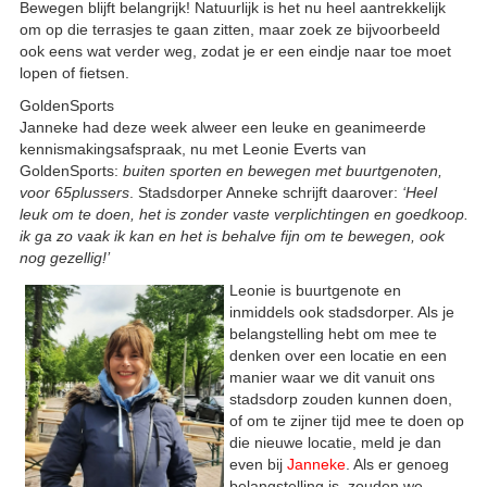
Bewegen blijft belangrijk! Natuurlijk is het nu heel aantrekkelijk
om op die terrasjes te gaan zitten, maar zoek ze bijvoorbeeld
ook eens wat verder weg, zodat je er een eindje naar toe moet
lopen of fietsen.
GoldenSports
Janneke had deze week alweer een leuke en geanimeerde
kennismakingsafspraak, nu met Leonie Everts van
GoldenSports:
buiten sporten en bewegen met buurtgenoten,
voor 65plussers
. Stadsdorper Anneke schrijft daarover:
‘Heel
leuk om te doen, het is zonder vaste verplichtingen en goedkoop.
ik ga zo vaak ik kan en het is behalve fijn om te bewegen, ook
nog gezellig!’
Leonie is buurtgenote en
inmiddels ook stadsdorper. Als je
belangstelling hebt om mee te
denken over een locatie en een
manier waar we dit vanuit ons
stadsdorp zouden kunnen doen,
of om te zijner tijd mee te doen op
die nieuwe locatie, meld je dan
even bij
Janneke
. Als er genoeg
belangstelling is, zouden we