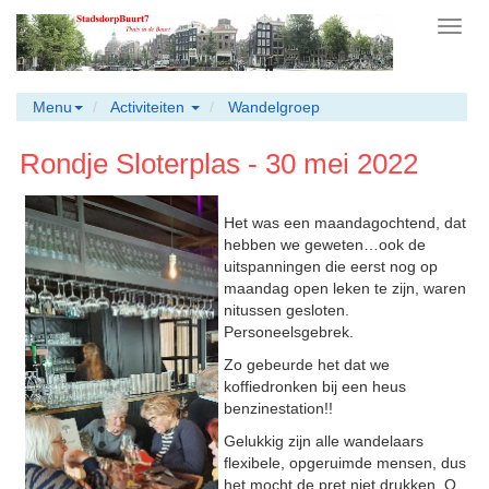
Toggl
navig
Menu
Activiteiten
Wandelgroep
Rondje Sloterplas - 30 mei 2022
Het was een maandagochtend, dat
hebben we geweten…ook de
uitspanningen die eerst nog op
maandag open leken te zijn, waren
nitussen gesloten.
Personeelsgebrek.
Zo gebeurde het dat we
koffiedronken bij een heus
benzinestation!!
Gelukkig zijn alle wandelaars
flexibele, opgeruimde mensen, dus
het mocht de pret niet drukken. O