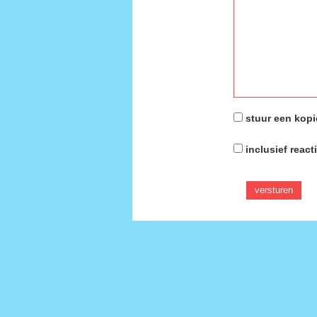
stuur een kopie
inclusief react
versturen