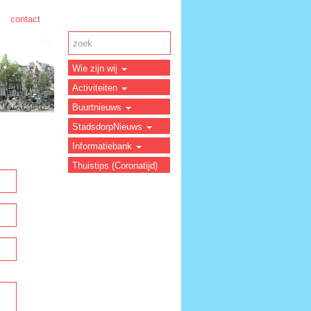
contact
Wie zijn wij
Activiteiten
Buurtnieuws
StadsdorpNieuws
Informatiebank
Thuistips (Coronatijd)