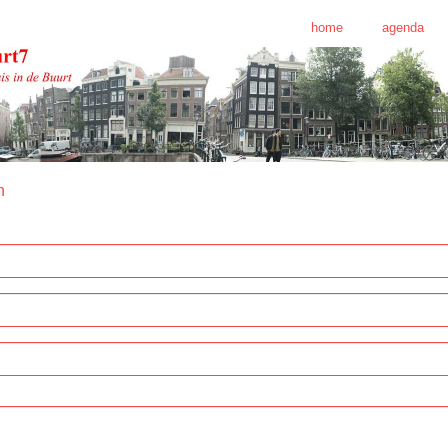
home
agenda
n