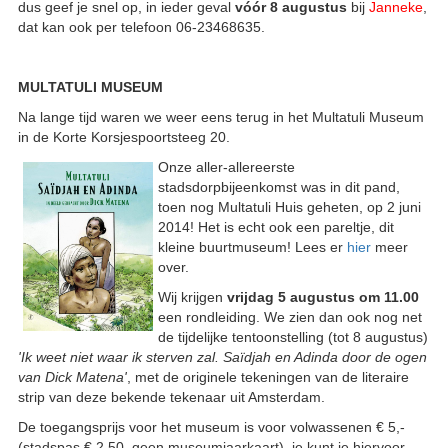
dus geef je snel op, in ieder geval
vóór
8 augustus
bij
Janneke
,
dat kan ook per telefoon 06-23468635.
MULTATULI MUSEUM
Na lange tijd waren we weer eens terug in het Multatuli Museum
in de Korte Korsjespoortsteeg 20.
Onze aller-allereerste
stadsdorpbijeenkomst was in dit pand,
toen nog Multatuli Huis geheten, op 2 juni
2014! Het is echt ook een pareltje, dit
kleine buurtmuseum! Lees er
hier
meer
over.
Wij krijgen
vrijdag 5 augustus om 11.00
een rondleiding. We zien dan ook nog net
de tijdelijke tentoonstelling (tot 8 augustus)
'Ik weet niet waar ik sterven zal. Saïdjah en Adinda door de ogen
van Dick Matena'
, met de originele tekeningen van de literaire
strip van deze bekende tekenaar uit Amsterdam.
De toegangsprijs voor het museum is voor volwassenen € 5,-
(stadspas € 2.50, geen museumjaarkaart), je kunt je hiervoor