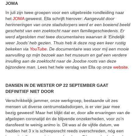
JOMA
In juli zijn twee groepen voor een uitgebreide rondleiding naar
het
JOMA
geweest. Ella schrijft hierover:
Aangevuld door
herinneringen van onze stadsdorpers werd er een boeiend beeld
geschetst van een zoektocht naar een familiegeschiedenis. Er
werd afgesloten met twee documentaires waarvan ik ‘Eindelijk
weer Joods’ heb gezien. Thuis heb ik deze nog een keer rustig
bekeken via
YouTube
. De documentaire was voor mij een mooie
aanvulling op mijn bezoek aan het museum en gaf een verdere
invulling aan de zoektocht naar de Joodse roots van deze
bijzondere man.
Lees het hele verslag van Ella op onze
website
.
DANSEN IN DE WESTER OP 22 SEPTEMBER GAAT
DEFINITIEF NIET DOOR
Verschrikkelijk jammer, onze werkgroep, bestaande uit zes
mensen uit diverse centrumstadsdorpen, is er vier jaar mee
bezig geweest! Maar het blijkt dat er, door alle ervaringen van de
afgelopen coronatijd én de blijvende onzekerheden, voor zo’n
dansfeest te weinig animo is. Dit was al de vijfde datum, we
hadden het 3 x is scheepsrecht reeds overschreden, nóg een